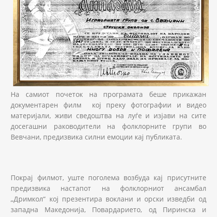
На самиот почеток на програмата беше прикажан
документарен филм кој преку фотографии и видео
материјали, живи сведоштва на луѓе и изјави на сите
досегашни раководители на фолклорните групи во
Вевчани, предизвика силни емоции кај публиката.
Покрај филмот, уште поголема возбуда кај присутните
предизвика настапот на фолклорниот ансамбал
„Дримкол“ кој презентира воклани и орски изведби од
западна Македонија, Повардарието, од Пиринска и