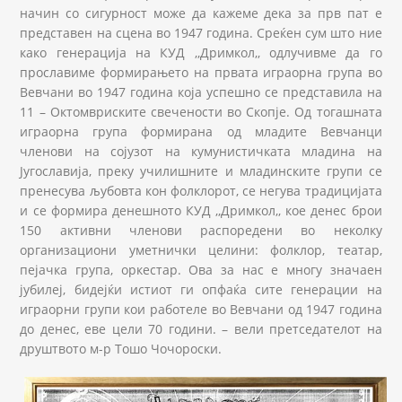
начин со сигурност може да кажеме дека за прв пат е
представен на сцена во 1947 година. Среќен сум што ние
како генерација на КУД ,,Дримкол,, одлучивме да го
прославиме формирањето на првата играорна група во
Вевчани во 1947 година која успешно се представила на
11 – Октомвриските свечености во Скопје. Од тогашната
играорна група формирана од младите Вевчанци
членови на сојузот на кумунистичката младина на
Југославија, преку училишните и младинските групи се
пренесува љубовта кон фолклорот, се негува традицијата
и се формира денешното КУД ,,Дримкол,, кое денес брои
150 активни членови распоредени во неколку
организациони уметнички целини: фолклор, театар,
пејачка група, оркестар. Ова за нас е многу значаен
јубилеј, бидејќи истиот ги опфаќа сите генерации на
играорни групи кои работеле во Вевчани од 1947 година
до денес, еве цели 70 години. – вели претседателот на
друштвото м-р Тошо Чочороски.
Kud-rodenden-(2).jpg