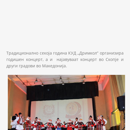
Традиционално секоја година КУД „Дримкол“ организира
годишен концерт, а и најавуваат концерт во Скопје и
други градови во Македонија.
18341889_1260139797437449_16176344882391289