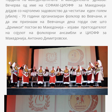
Вечерва од име на СОФАМ-ЦИОФФ за Македонија
дојдов со најголемо задоволство да честитам еден голем
јубилеј - 70 години организиран фолклор во Вевчани, и
да им признаам на Вевчанци дека горди сме што
„Дримкол“ постои во Македонија – изјави претседателот
на сојузот на фолклорни ансамбли и ЦИОФФ за
Македонија, Антонио Димитровски.
18301255_1260135790771183_17126873438687714
18301117_1260137500771012_22185358447810799