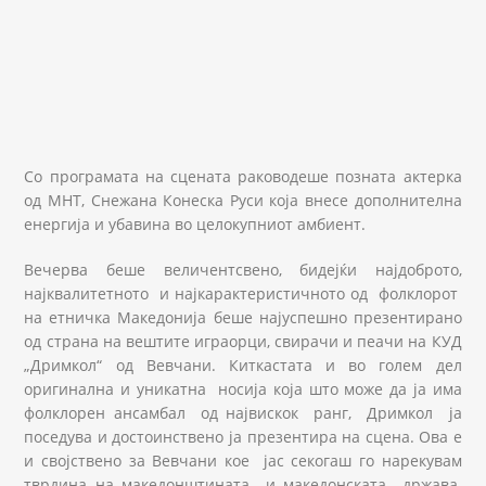
Со програмата на сцената раководеше позната актерка
од МНТ, Снежана Конеска Руси која внесе дополнителна
енергија и убавина во целокупниот амбиент.
Вечерва беше величентсвено, бидејќи најдоброто,
најквалитетното и најкарактеристичното од фолклорот
на етничка Македонија беше најуспешно презентирано
од страна на вештите играорци, свирачи и пеачи на КУД
„Дримкол“ од Вевчани. Киткастата и во голем дел
оригинална и уникатна носија која што може да ја има
фолклорен ансамбал од највискок ранг, Дримкол ја
поседува и достоинствено ја презентира на сцена. Ова е
и својствено за Вевчани кое јас секогаш го нарекувам
тврдина на македонштината и македонската држава.