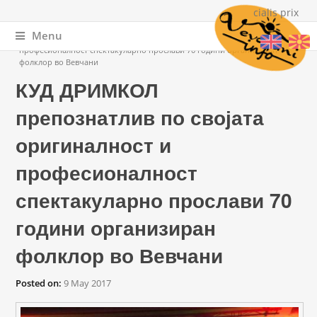
cialis prix
Menu
You are here
Home
» КУД ДРИМКОЛ препознатлив по својата оригиналност и
професионалност спектакуларно прослави 70 години организиран
фолклор во Вевчани
КУД ДРИМКОЛ
препознатлив по својата
оригиналност и
професионалност
спектакуларно прослави 70
години организиран
фолклор во Вевчани
Posted on:
9 May 2017