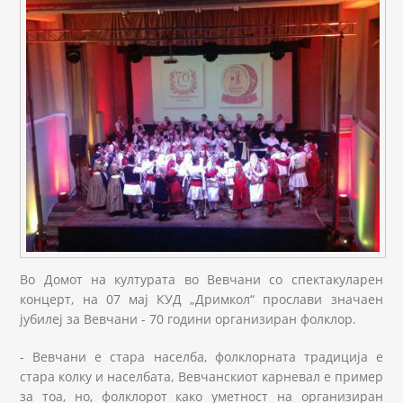
Во Домот на културата во Вевчани со спектакуларен
концерт, на 07 мај КУД „Дримкол“ прослави значаен
јубилеј за Вевчани - 70 години организиран фолклор.
- Вевчани е стара населба, фолклорната традиција е
стара колку и населбата, Вевчанскиот карневал е пример
за тоа, но, фолклорот како уметност на организиран