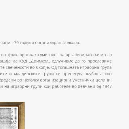
вчани - 70 години организиран фолклор.
, но, фолклорот како уметност на организиран начин со
ација на КУД ,,Дримкол,, одлучивме да го прославиме
те свечености во Скопје. Од тогашната играорна група
ните и младинските групи се пренесува љубовта кон
споредени во неколку организациони уметнички целини:
ции на играорни групи кои работеле во Вевчани од 1947