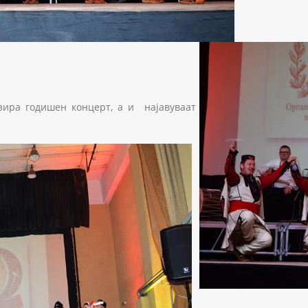
зира годишен концерт, а и најавуваат
128905_n.jpg