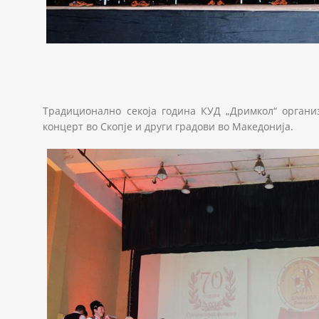
Традиционално секоја година КУД „Дримкол“ органи
концерт во Скопје и други градови во Македонија.
18341889_1260139797437449_1617634488239