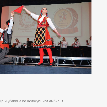
ја и убавина во целокупниот амбиент.