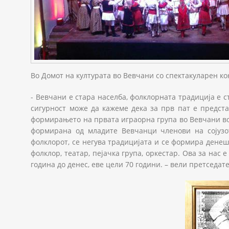
Во Домот на културата во Вевчани со спектакуларен ко
- Вевчани е стара населба, фолклорната традиција е с
сигурност може да кажеме дека за прв пат е предста
формирањето на првата играорна група во Вевчани во 
формирана од младите Вевчанци членови на сојузот
фолклорот, се негува традицијата и се формира денеш
фолклор, театар, пејачка група, оркестар. Ова за нас
година до денес, еве цели 70 години. – вели претседа
Kud-rodenden-(2).jpg