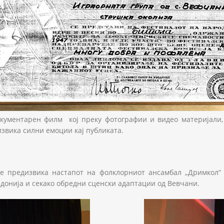
кументарен филм кој преку фотографии и видео материјали, 
звика силни емоции кај публиката.
те предизвика настапот на фолклорниот ансамбал „Дримкол“
едонија и секако обредни сценски адаптации од Вевчани.
73000_n.jpg
827754_n.jpg