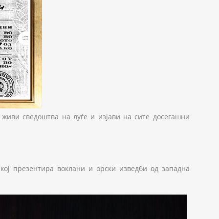
живи сведоштва на луѓе и изјави на сите досегашни
 кој презентира воклани и орски изведби од западна