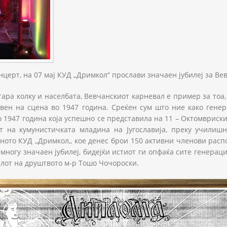
нцерт, на 07 мај КУД „Дримкол“ прослави значаен јубилеј за Ве
тара колку и населбата, Вевчанскиот карневал е пример за тоа
вен на сцена во 1947 година. Среќен сум што ние како генер
1947 година која успешно се представила на 11 – Октомвриски
 на кумунистичката младина на Југославија, преку училиш
ното КУД ,,Дримкол,, кое денес брои 150 активни членови ра
 е многу значаен јубилеј, бидејќи истиот ги опфаќа сите генера
телот на друштвото м-р Тошо Чочороски.