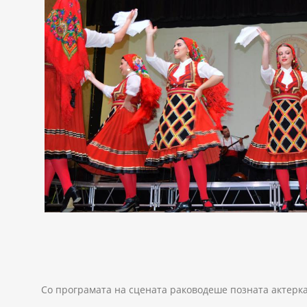
Со програмата на сцената раководеше позната актерка