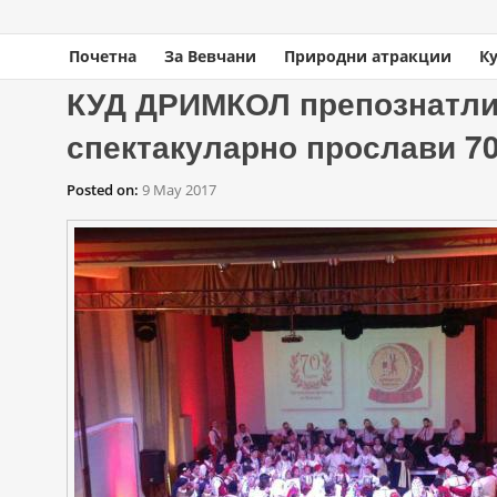
Почетна
За Вевчани
Природни атракции
К
You are here
Home
» КУД ДРИМКОЛ препознатлив по својата оригиналност и проф
КУД ДРИМКОЛ препознатлив
спектакуларно прослави 7
Posted on:
9 May 2017