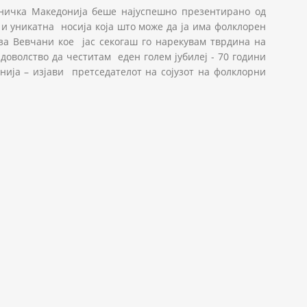
тничка Македонија беше најуспешно презентирано од
 и уникатна носија која што може да ја има фолклорен
за Вевчани кое јас секогаш го нарекувам тврдина на
волство да честитам еден голем јубилеј - 70 години
ија – изјави претседателот на сојузот на фолклорни