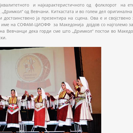
најквалитетното и најкарактеристичното од фолклорот на е
„Дримкол“ од Вевчани. Киткастата и во голем дел оригинална
 достоинствено ја презентира на сцена. Ова е и својствено 
име на СОФАМ-ЦИОФФ за Македонија дојдов со најголемо задо
на Вевчанци дека горди сме што „Дримкол“ постои во Македон
ки.
771461_n.jpg
079954_n.jpg