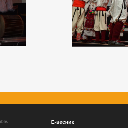
Е-весник
able.