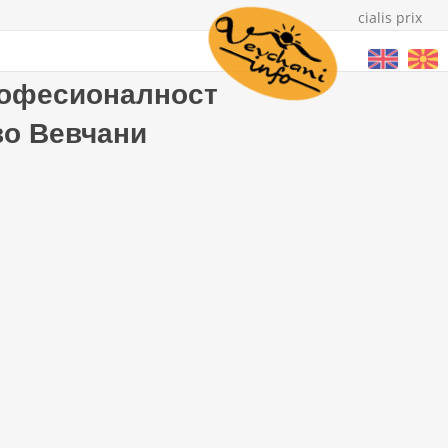
cialis prix
и
рофесионалност
во Вевчани