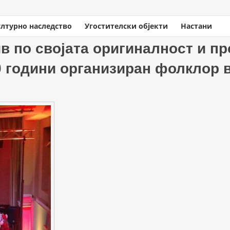
ултурно наследство
Угостителски објекти
Настани
есионалност спектакуларно прослави 70 години организиран фолклор во Вевчан
 по својата оригиналност и п
0 години организиран фолклор 