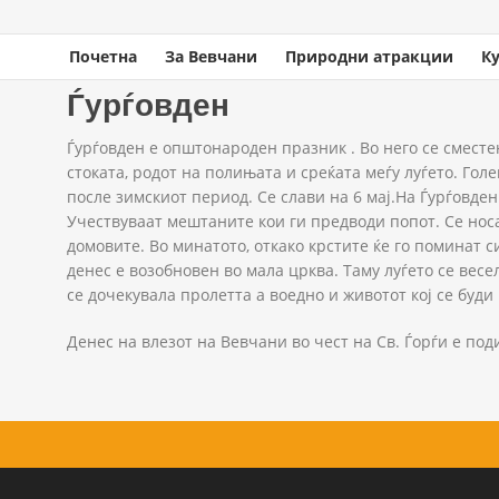
Почетна
За Вевчани
Природни атракции
К
You are here
Home
»
Настани
»
Духовни празнувања
» Ѓурѓовден
Ѓурѓовден
Ѓурѓовден е општонароден празник . Во него се сместе
стоката, родот на полињата и среќата меѓу луѓето. Го
после зимскиот период. Се слави на 6 мај.На Ѓурѓовден
Учествуваат мештаните кои ги предводи попот. Се носа
домовите. Во минатото, откако крстите ќе го поминат с
денес е возобновен во мала црква. Таму луѓето се весе
се дочекувала пролетта а воедно и животот кој се буди
Денес на влезот на Вевчани во чест на Св. Ѓорѓи е под