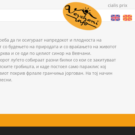
cialis prix
реба да ги осигураат напредокот и плодноста на
ат со будењето на природата и со враќањето на животот
црква и се оди по целиот синор на Вевчани.
орот луѓето собираат разни билки со кои се закитуваат
лските гробишта, и каде постоел само параклис кој
говиот покрив фрлале гранчиња јоргован. На тој начин
песни.