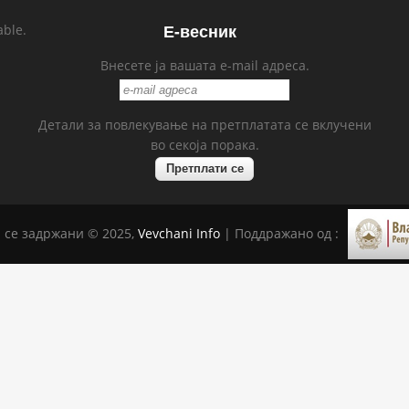
Е-весник
able.
Внесете ја вашата e-mail адреса.
Детали за повлекување на претплатата се вклучени
во секоја порака.
 се задржани © 2025,
Vevchani Info
| Поддражано од :