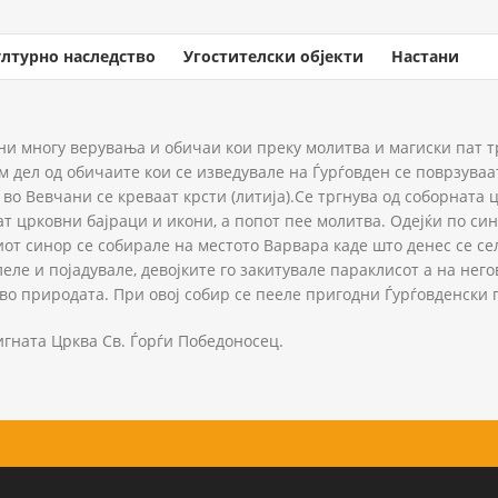
ултурно наследство
Угостителски објекти
Настани
ни многу верувања и обичаи кои преку молитва и магиски пат т
лем дел од обичаите кои се изведувале на Ѓурѓовден се поврзува
 во Вевчани се креваат крсти (литија).Се тргнува од соборната 
т црковни бајраци и икони, а попот пее молитва. Одејќи по син
иот синор се собирале на местото Варвара каде што денес се се
леле и појадувале, девојките го закитувале параклисот а на не
 во природата. При овој собир се пееле пригодни Ѓурѓовденски 
игната Црква Св. Ѓорѓи Победоносец.