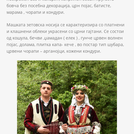
бовча без посебна декорација, црн појас, батисте,
марама , чорапи и кондури.
Машката зетовска носија се карактеризира со платнени
и клашнени облеки украсени со црни гајтани. Се состои
од кошула, бечви ,џамадан ( елек ) , гунче црвен волнен
појас, долама, плитка капа- кече , во постар тип шубара,
црвени чорапи – арганојци, кожени кондури.
_NAC2707.JPG