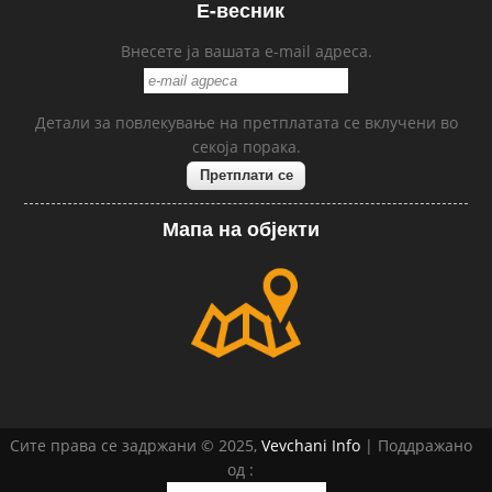
Е-весник
Внесете ја вашата e-mail адреса.
Детали за повлекување на претплатата се вклучени во
секоја порака.
Мапа на објекти
Сите права се задржани © 2025,
Vevchani Info
| Поддражано
од :