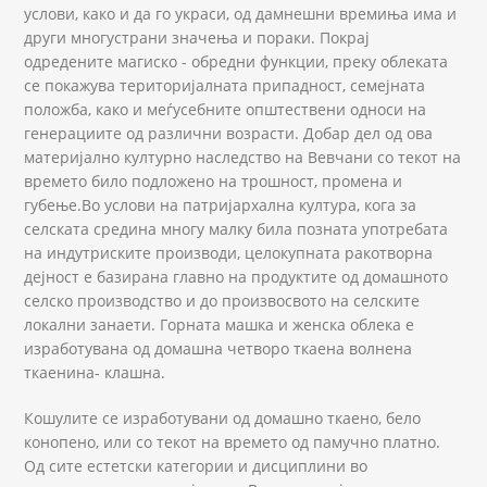
услови, како и да го украси, од дамнешни времиња има и
други многустрани значења и пораки. Покрај
одредените магиско - обредни функции, преку облеката
се покажува територијалната припадност, семејната
положба, како и меѓусебните општествени односи на
генерациите од различни возрасти. Добар дел од ова
материјално културно наследство на Вевчани со текот на
времето било подложено на трошност, промена и
губење.Во услови на патријархална култура, кога за
селската средина многу малку била позната употребата
на индутриските производи, целокупната ракотворна
дејност е базирана главно на продуктите од домашното
селско производство и до произвосвото на селските
локални занаети. Горната машка и женска облека е
изработувана од домашна четворо ткаена волнена
ткаенина- клашна.
Кошулите се изработувани од домашно ткаено, бело
конопено, или со текот на времето од памучно платно.
Од сите естетски категории и дисциплини во