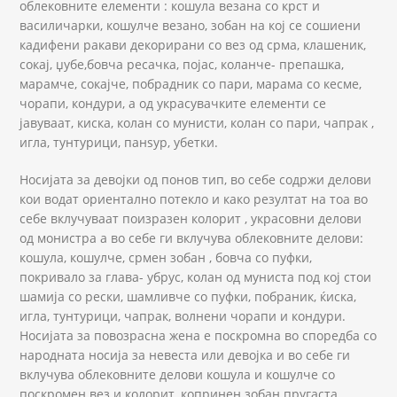
облековните елементи : кошула везана со крст и
василичарки, кошулче везано, зобан на кој се сошиени
кадифени ракави декорирани со вез од срма, клашеник,
сокај, џубе,бовча ресачка, појас, коланче- препашка,
марамче, сокајче, побрадник со пари, марама со кесме,
чорапи, кондури, а од украсувачките елементи се
јавуваат, киска, колан со мунисти, колан со пари, чапрак ,
игла, тунтурици, панѕур, убетки.
Носијата за девојки од понов тип, во себе содржи делови
кои водат ориентално потекло и како резултат на тоа во
себе вклучуваат поизразен колорит , украсовни делови
од монистра а во себе ги вклучува облековните делови:
кошула, кошулче, срмен зобан , бовча со пуфки,
покривало за глава- убрус, колан од муниста под кој стои
шамија со рески, шамливче со пуфки, побраник, ќиска,
игла, тунтурици, чапрак, волнени чорапи и кондури.
Носијата за повозрасна жена е поскромна во споредба со
народната носија за невеста или девојка и во себе ги
вклучува облековните делови кошула и кошулче со
поскромен вез и колорит, копринен зобан пругаста