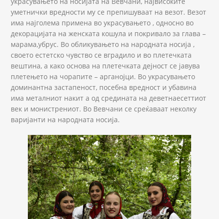
украсувањето на носијата на Вевчани, највисоките
уметнички вредности му се препишуваат на везот. Везот
има најголема примена во украсувањето , односно во
декорацијата на женската кошула и покривало за глава –
марама,убрус. Во обликувањето на народната носија ,
своето естетско чувство се вградило и во плетечката
вештина, а како основа на плетечката дејност се јавува
плетењето на чорапите – арганојци. Во украсувањето
доминантна застапеност, посебна вредност и убавина
има металниот накит а од средината на деветнаесеттиот
век и монистрениот. Во Вевчани се среќаваат неколку
варијанти на народната носија.
_NAC2557.JPG