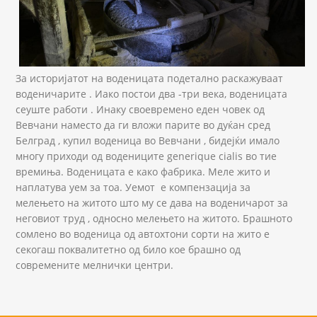
За историјатот на воденицата подетално раскажуваат
воденичарите . Иако постои два -три века, воденицата
сеуште работи . Инаку своевремено еден човек од
Вевчани наместо да ги вложи парите во дуќан сред
Белград , купил воденица во Вевчани , бидејќи имало
многу приходи од водениците generique cialis во тие
времиња. Воденицата е како фабрика. Меле жито и
наплатува уем за тоа. Уемот е компензација за
мелењето на житото што му се дава на воденичарот за
неговиот труд , односно мелењето на житото. Брашното
сомлено во воденица од автохтони сорти на жито е
секогаш поквалитетно од било кое брашно од
современите мелнички центри.