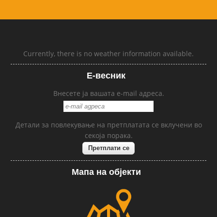
Currently, there is no weather information available.
Е-весник
Внесете ја вашата e-mail адреса.
Детали за повлекување на претплатата се вклучени во
секоја порака.
Мапа на објекти