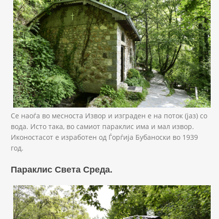
Се наоѓа во месноста Извор и изграден е на поток (јаз) со
вода. Исто така, во самиот параклис има и мал извор.
Иконостасот е изработен од Ѓорѓија Бубаноски во 1939
год.
Параклис Света Среда.
Rusa Sreda.JPG