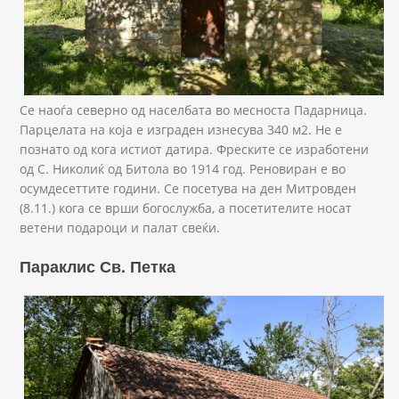
Се наоѓа северно од населбата во месноста Падарница.
Парцелата на која е изграден изнесува 340 м2. Не е
познато од кога истиот датира. Фреските се изработени
од С. Николиќ од Битола во 1914 год. Реновиран е во
осумдесеттите години. Се посетува на ден Митровден
(8.11.) кога се врши богослужба, а посетителите носат
ветени подароци и палат свеќи.
Параклис Св. Петка
_NAC9266.JPG