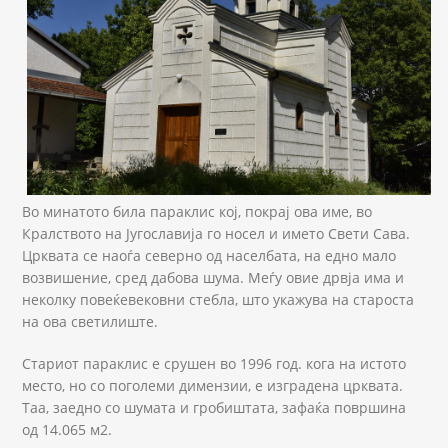
Во минатото била параклис кој, покрај ова име, во
Кралството на Југославија го носел и името Свети Сава.
Црквата се наоѓа северно од населбата, на едно мало
возвишение, сред дабова шума. Меѓу овие дрвја има и
неколку повеќевековни стебла, што укажува на староста
на ова светилиште.
Стариот параклис е срушен во 1996 год. кога на истото
место, но со поголеми димензии, е изградена црквата.
Таа, заедно со шумата и гробиштата, зафаќа површина
од 14.065 м2.