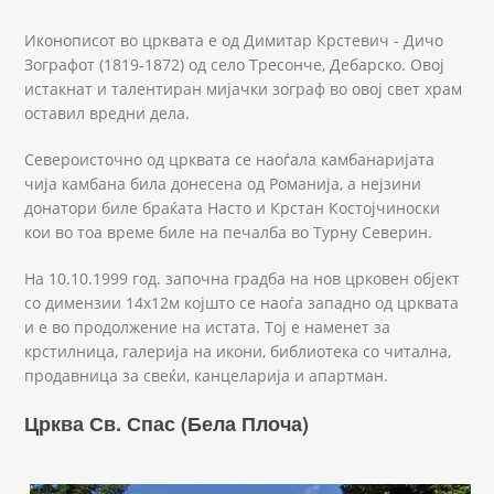
Иконописот во црквата е од Димитар Крстевич - Дичо
Зографот (1819-1872) од село Тресонче, Дебарско. Овој
истакнат и талентиран мијачки зограф во овој свет храм
оставил вредни дела.
Североисточно од црквата се наоѓала камбанаријата
чија камбана била донесена од Романија, а нејзини
донатори биле браќата Насто и Крстан Костојчиноски
кои во тоа време биле на печалба во Турну Северин.
На 10.10.1999 год. започна градба на нов црковен објект
со димензии 14х12м којшто се наоѓа западно од црквата
и е во продолжение на истата. Тој е наменет за
крстилница, галерија на икони, библиотека со читална,
продавница за свеќи, канцеларија и апартман.
Црква Св. Спас (Бела Плоча)