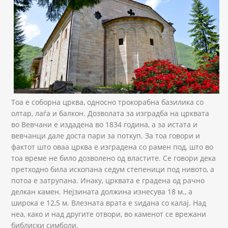
Тоа е соборна црква, односно трокорабна базилика со
олтар, лаѓа и балкон. Дозволата за изградба на црквата
во Вевчани е издадена во 1834 година, а за истата и
вевчанци дале доста пари за поткуп. За тоа говори и
фактот што оваа црква е изградена со рамен под, што во
тоа време не било дозволено од властите. Се говори дека
претходно била ископана седум степеници под нивото, а
потоа е затрупана. Инаку, црквата е градена од рачно
делкан камен. Нејзината должина изнесува 18 м., а
широка е 12,5 м. Влезната врата е ѕидана со калај. Над
неа, како и над другите отвори, во каменот се врежани
библиски симболи.