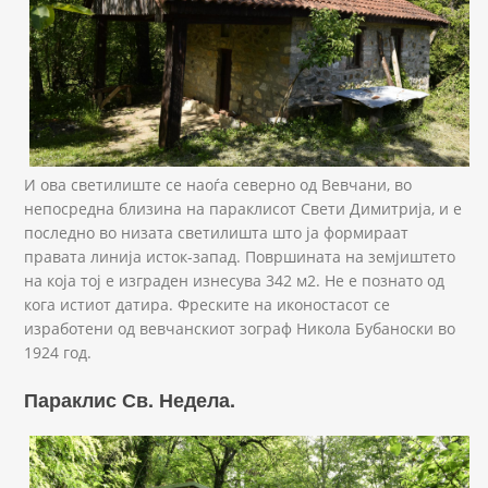
И ова светилиште се наоѓа северно од Вевчани, во
непосредна близина на параклисот Свети Димитрија, и е
последно во низата светилишта што ја формираат
правата линија исток-запад. Површината на земјиштето
на која тој е изграден изнесува 342 м2. Не е познато од
кога истиот датира. Фреските на иконостасот се
изработени од вевчанскиот зограф Никола Бубаноски во
1924 год.
Параклис Св. Недела.
Sv Nedela.JPG