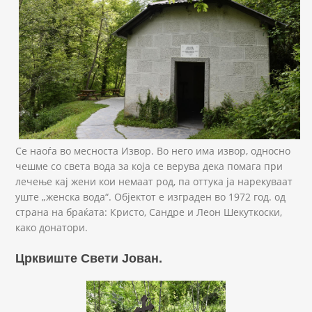
Се наоѓа во месноста Извор. Во него има извор, односно
чешме со света вода за која се верува дека помага при
лечење кај жени кои немаат род, па оттука ја нарекуваат
уште „женска вода“. Објектот е изграден во 1972 год. од
страна на браќата: Кристо, Сандре и Леон Шекуткоски,
како донатори.
Црквиште Свети Јован.
Sv Jovan.JPG