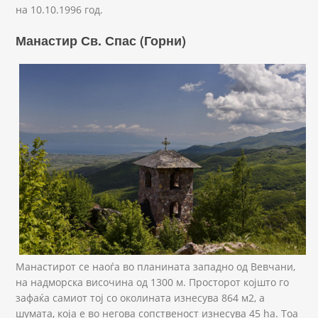
на 10.10.1996 год.
Манастир Св. Спас (Горни)
Sv Spas gorni.JPG
Манастирот се наоѓа во планината западно од Вевчани,
на надморска височина од 1300 м. Просторот којшто го
зафаќа самиот тој со околината изнесува 864 м2, а
шумата, која е во негова сопственост изнесува 45 ha. Тоа