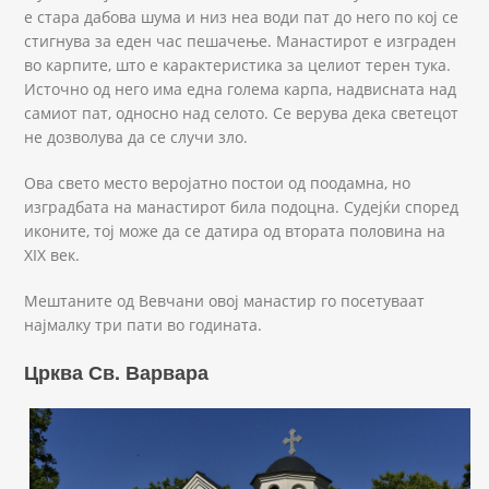
е стара дабова шума и низ неа води пат до него по кој се
стигнува за еден час пешачење. Манастирот е изграден
во карпите, што е карактеристика за целиот терен тука.
Источно од него има една голема карпа, надвисната над
самиот пат, односно над селото. Се верува дека светецот
не дозволува да се случи зло.
Ова свето место веројатно постои од поодамна, но
изградбата на манастирот била подоцна. Судејќи според
иконите, тој може да се датира од втората половина на
XIX век.
Мештаните од Вевчани овој манастир го посетуваат
најмалку три пати во годината.
Црква Св. Варвара
Varvara.JPG