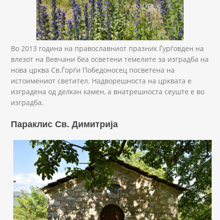
Во 2013 година на православниот празник Ѓурѓовден на
влезот на Вевчани беа осветени темелите за изградба на
нова црква Св.Ѓорѓи Победоносец посветена на
истоимениот светител. Надворешноста на црквата е
изградена од делкан камен, а внатрешноста сеуште е во
изградба.
Параклис Св. Димитрија
Sv Dimitrija.JPG