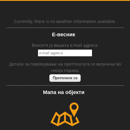
Currently, there is no weather information available.
Е-весник
Внесете ја вашата e-mail адреса.
Детали за повлекување на претплатата се вклучени во
секоја порака.
Мапа на објекти