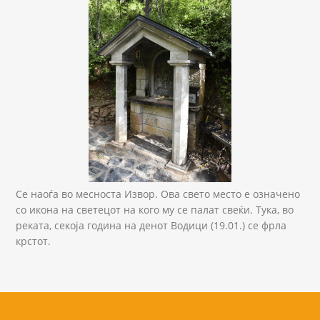
Се наоѓа во месноста Извор. Ова свето место е означено
со икона на светецот на кого му се палат свеќи. Тука, во
реката, секоја година на денот Водици (19.01.) се фрла
крстот.