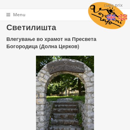
cialis prix
Menu
You are here
Home
»
Културно наследство
» Светилишта
Светилишта
Влегување во храмот на Пресвета
Богородица (Долна Церков)
Bogorodica.JPG