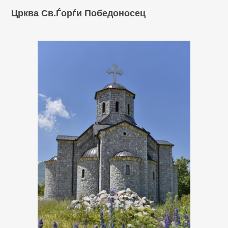
Црква Св.Ѓорѓи Победоносец
13517968_10207664165814805_158929133_o.jpg