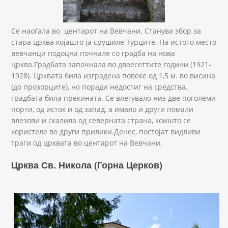
Се наоѓала во центарот на Вевчани. Станува збор за
стара црква којашто ја срушиле Турците. На истото место
вевчанци подоцна почнале со градба на нова
црква.Градбата започнала во дваесеттите години (1921-
1928). Црквата била изградена повеќе од 1,5 м. во висина
(до прозорците), но поради недостиг на средства,
градбата била прекината. Се влегувало низ две поголеми
порти, од исток и од запад, а имало и други помали
влезови и скалила од северната страна, коишто се
користеле во други прилики.Денес, постојат видливи
траги од црквата во центарот на Вевчани.
Црква Св. Никола (Горна Церков)
Sv.nikola (1).jpg