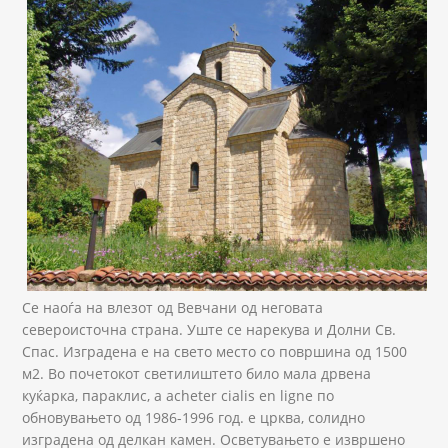
sv spas dolen.jpg
Се наоѓа на влезот од Вевчани од неговата
североисточна страна. Уште се нарекува и Долни Св.
Спас. Изградена е на свето место со површина од 1500
м2. Во почетокот светилиштето било мала дрвена
куќарка, параклис, а acheter cialis en ligne по
обновувањето од 1986-1996 год. е црква, солидно
изградена од делкан камен. Осветувањето е извршено