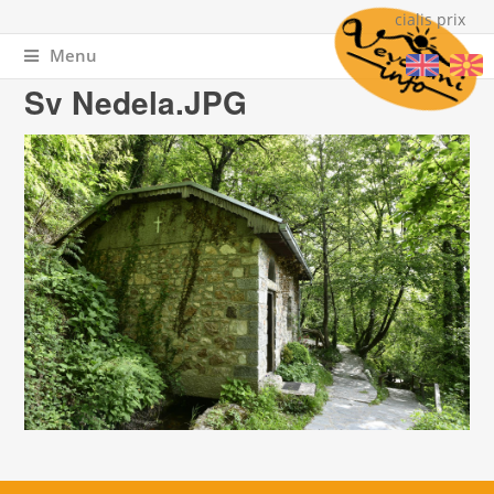
cialis prix
Menu
You are here
Home
» Sv Nedela.JPG
Sv Nedela.JPG