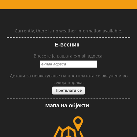
Currently, there is no weather information available.
Е-весник
Внесете ја вашата e-mail адреса.
Детали за повлекување на претплатата се вклучени во
секоја порака.
Мапа на објекти