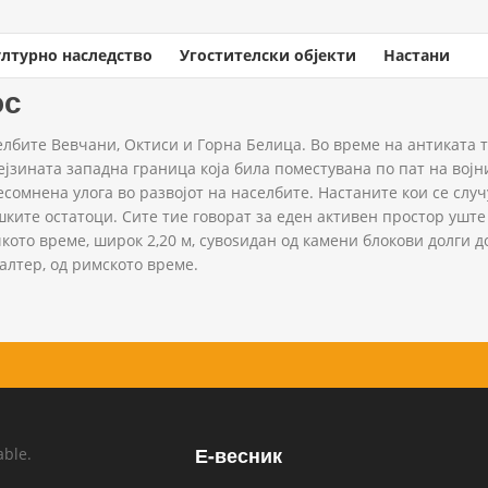
ултурно наследство
Угостителски објекти
Настани
ос
елбите Вевчани, Октиси и Горна Белица. Во време на антиката т
нејзината западна граница која била поместувана по пат на војн
есомнена улога во развојот на населбите. Настаните кои се случ
шките остатоци. Сите тие говорат за еден активен простор уште
ото време, широк 2,20 м, сувоѕидан од камени блокови долги до 
алтер, од римското време.
Е-весник
able.