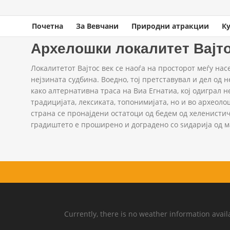
Почетна
За Вевчани
Природни атракции
К
You are here
Home
»
Културно наследство
» Архелошки локалитет Вајтос
Архелошки локалитет Вајт
Локалитетот Вајтос век се наоѓа на просторот меѓу нас
нејзината судбина. Воедно, тој претставувал и дел од 
како алтернативна траса на Виа Егнатиа, кој одиграл н
традицијата, лексиката, топонимијата, но и во археоло
страна се пронајдени остатоци од бедем од хеленистичк
градиштето е проширено и доградено со ѕидарија од м
Currently, there is no weather information avail