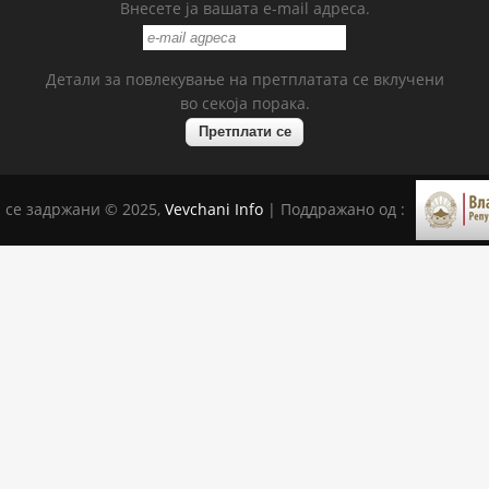
Внесете ја вашата e-mail адреса.
Детали за повлекување на претплатата се вклучени
во секоја порака.
 се задржани © 2025,
Vevchani Info
| Поддражано од :