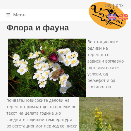
cialis prix
Menu
You are here
Home
»
За Вевчани
» Флора и фауна
Флора и фауна
IMG_3075.JPG
IMG_20110711_104647.jpg
Вегетационите
одлики на
теренот се
зависни воглавно
од климатските
услови, од
рељефот и од
составот на
почвата.Повисоките делови на
теренот примаат доста врнежи во
текот на целата година ,но
средните годишни температури
во вегетациониот период се ниски