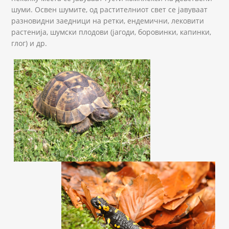
шуми. Освен шумите, од растителниот свет се јавуваат
разновидни заедници на ретки, ендемични, лековити
растенија, шумски плодови (јагоди, боровинки, капинки,
глог) и др.
Testudo-graeca.jpg
Salamndra-salamandra.jpg
Ris_Lynx-lynx-balcanicus.jpg