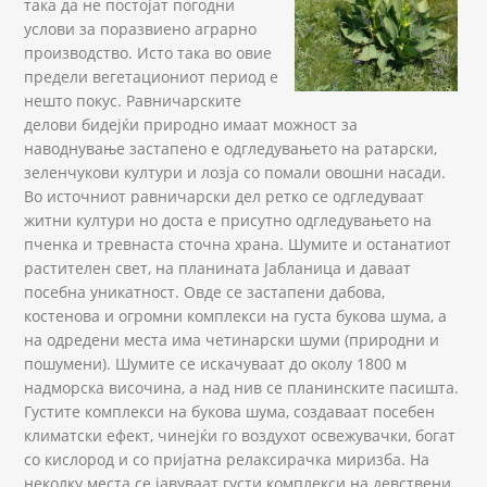
така да не постојат погодни
услови за поразвиено аграрно
производство. Исто така во овие
предели вегетациониот период е
нешто покус. Равничарските
делови бидејќи природно имаат можност за
наводнување застапено е одгледувањето на ратарски,
зеленчукови култури и лозја со помали овошни насади.
Во источниот равничарски дел ретко се одгледуваат
житни култури но доста е присутно одгледувањето на
пченка и тревнаста сточна храна. Шумите и останатиот
растителен свет, на планината Јабланица и даваат
посебна уникатност. Овде се застапени дабова,
костенова и огромни комплекси на густа букова шума, а
на одредени места има четинарски шуми (природни и
пошумени). Шумите се искачуваат до околу 1800 м
надморска височина, а над нив се планинските пасишта.
Густите комплекси на букова шума, создаваат посебен
климатски ефект, чинејќи го воздухот освежувачки, богат
со кислород и со пријатна релаксирачка миризба. На
неколку места се јавуваат густи комплекси на девствени