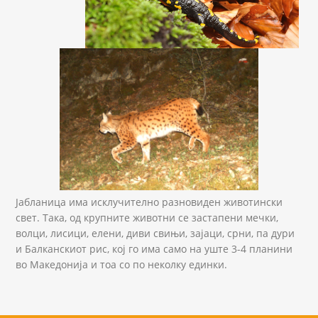
Јабланица има исклучително разновиден животински
свет. Така, од крупните животни се застапени мечки,
волци, лисици, елени, диви свињи, зајаци, срни, па дури
и Балканскиот рис, кој го има само на уште 3-4 планини
во Македонија и тоа со по неколку единки.