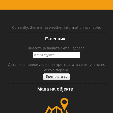
Currently, there is no weather information available.
Е-весник
Внесете ја вашата e-mail адреса.
Детали за повлекување на претплатата се вклучени во
секоја порака.
Мапа на објекти