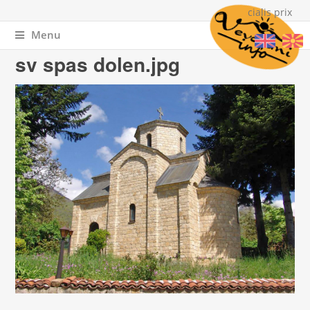
cialis prix
Menu
You are here
Home
» sv spas dolen.jpg
sv spas dolen.jpg