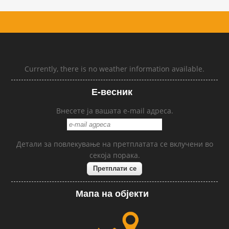
Currently, there is no weather information available.
Е-весник
Внесете ја вашата e-mail адреса.
Детали за повлекување на претплатата се вклучени во
секоја порака.
Мапа на објекти