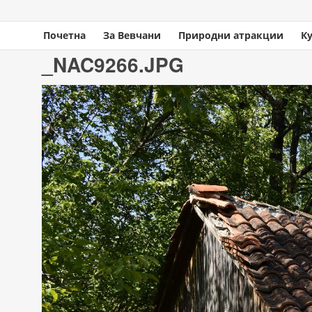
Почетна
За Вевчани
Природни атракции
К
You are here
Home
» _NAC9266.JPG
_NAC9266.JPG