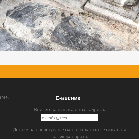
Е-весник
able.
Внесете ја вашата e-mail адреса.
Детали за повлекување на претплатата се вклучени
во секоја порака.