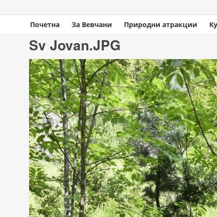
Почетна
За Вевчани
Природни атракции
К
You are here
Home
» Sv Jovan.JPG
Sv Jovan.JPG