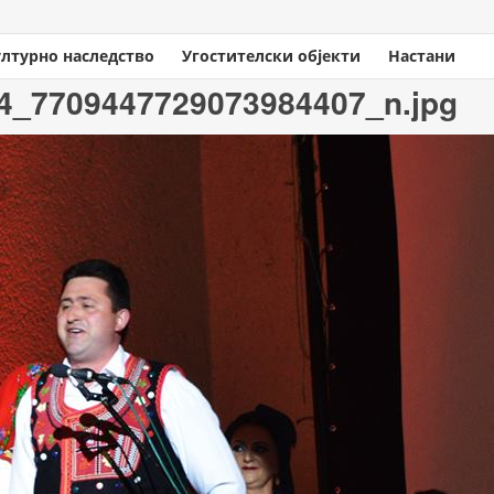
ултурно наследство
Угостителски објекти
Настани
4_7709447729073984407_n.jpg