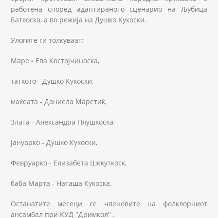
работена според адаптираното сценарио на Љубица
Баткоска, а во режија на Душко Кукоски.
Улогите ги толкуваат:
Маре - Ева Костојчиноска,
таткото - Душко Кукоски,
маќеата - Даниела Маретиќ,
Злата - Александра Плушкоска,
Јануарко - Душко Кукоски,
Февруарко - Елизабета Шекуткоск,
баба Марта - Наташа Кукоска.
Останатите месеци се членовите на фолклорниот
ансамбал при КУД "Дримкол" .