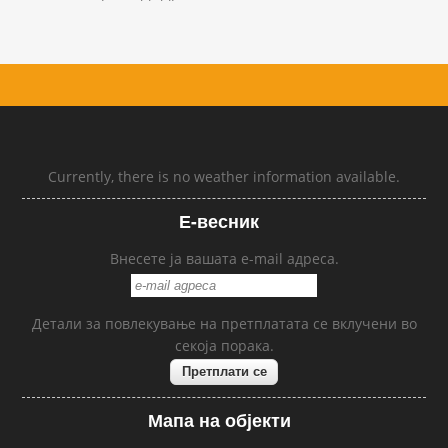
Currently, there is no weather information available.
Е-весник
Внесете ја вашата e-mail адреса.
Детали за повлекување на претплатата се вклучени во
секоја порака.
Мапа на објекти