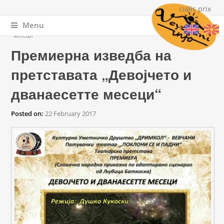
cialis prix
Menu
You are here
Home
» Премиерна изведба на претставата „Девојчето и дванаесетте
месеци“
Премиерна изведба на
претставата „Девојчето и
дванаесетте месеци“
Posted on:
22 February 2017