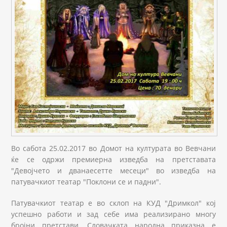
Во сабота 25.02.2017 во Домот на културата во Вевчани
ќе се одржи премиерна изведба на претставата
"Девојчето и дванаесетте месеци" во изведба на
патувачкиот театар "Поклони се и падни".
Патувачкиот театар е во склоп на КУД "Дримкол" кој
успешно работи и зад себе има реализирано многу
бројни претстави. Словачката народна приказна е